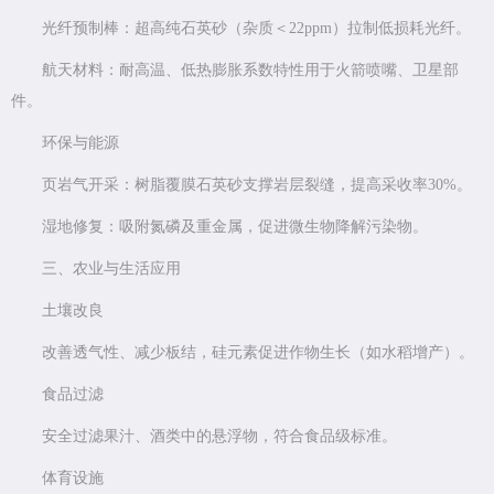
光纤预制棒：超高纯石英砂（杂质＜22ppm）拉制低损耗光纤。
航天材料：耐高温、低热膨胀系数特性用于火箭喷嘴、卫星部
件。
环保与能源
页岩气开采：树脂覆膜石英砂支撑岩层裂缝，提高采收率30%。
湿地修复：吸附氮磷及重金属，促进微生物降解污染物。
三、农业与生活应用
土壤改良
改善透气性、减少板结，硅元素促进作物生长（如水稻增产）。
食品过滤
安全过滤果汁、酒类中的悬浮物，符合食品级标准。
体育设施